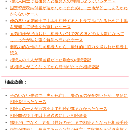
相続人同士で被後見人と後見人の間柄になっているケース
固定資産税納付書が届かなかったために、土地がどこにあるかわ
からないケース
仲の悪い兄弟同士で土地を相続するとトラブルになるために土地
を売却して現金を分割したケース
兄弟姉妹が沢山おり、相続人だけで20名ほどの大人数になって
しまったが粘り強く解決へ導いたケース
非協力的な他の共同相続人から、最終的に協力を得られた相続手
続き
相続人の１人が韓国籍だった場合の相続登記
被相続人が亡くなってから時間がたった相続登記
相続放棄：
子のいない夫婦で、夫が死亡し、夫の兄弟が多数いたが、早急に
相続を行ったケース
相続人の一人が行方不明で相続が進まなかったケース
相続開始後１年以上経過後にした相続放棄
甥姪だけでなく、姪孫（甥姪の子）まで相続人となった相続手続
両親が離婚し、疎遠であった父親が死亡して家主から滞納家賃と