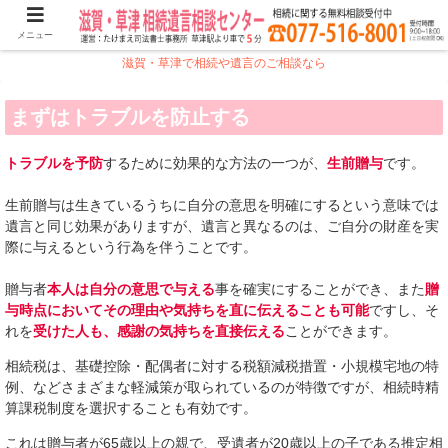
メニュー
滋賀・草津で相続や遺言のご相談なら
まずはトラブルを防止する
トラブルを予防
するために効果的な方法の一つが、
生前贈与
です。
生前贈与は生きているうちに自分の意思を明確にするという意味では
遺言と同じ効果がありますが、遺言と異なるのは、ご自分の財産を実
際に与えるという行為を伴うことです。
贈与者
本人は自分の意思で与える
事を確実にすることができ、また
贈
与時点においてその理由や気持ちを直に伝えることも可能
ですし、そ
れを
受けた人も、感謝の気持ちを直接伝える
ことができます。
相続税は、基礎控除・配偶者に対する税額減税措置・小規模宅地の特
例、などさまざまな軽減策が取られているのが特徴ですが、相続時精
算課税制度を選択することも有効です。
これは贈与者が65歳以上の親で、受遺者が20歳以上の子である推定相