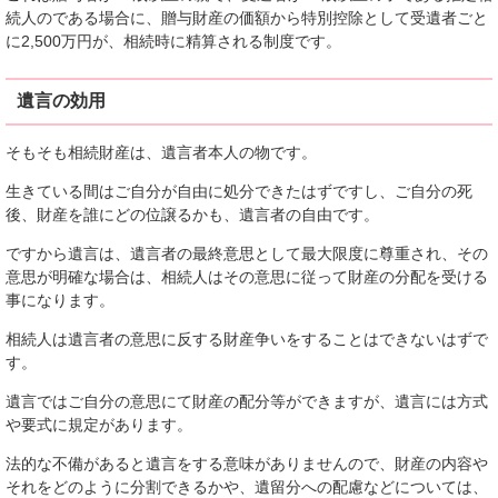
続人のである場合に、贈与財産の価額から特別控除として受遺者ごと
に2,500万円が、相続時に精算される制度です。
遺言の効用
そもそも相続財産は、遺言者本人の物です。
生きている間はご自分が自由に処分できたはずですし、ご自分の死
後、財産を誰にどの位譲るかも、遺言者の自由です。
ですから遺言は、遺言者の最終意思として最大限度に尊重され、その
意思が明確な場合は、相続人はその意思に従って財産の分配を受ける
事になります。
相続人は遺言者の意思に反する財産争いをすることはできないはずで
す。
遺言ではご自分の意思にて財産の配分等ができますが、遺言には方式
や要式に規定があります。
法的な不備があると遺言をする意味がありませんので、財産の内容や
それをどのように分割できるかや、遺留分への配慮などについては、