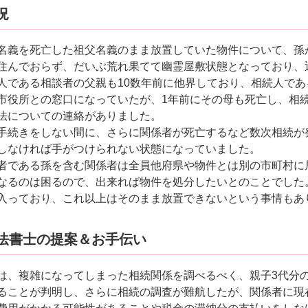
況
名義を死亡した祖父名義のまま放置していた物件について、孫
住んでおらず、だいぶ荒れ果てて幽霊屋敷状態となっており、
人である相談者の父親も10数年前に他界しており、相続人で
市役所との窓口になっていたが、1年前にその母も死亡し、相
法についての連絡がありました。
手続きをしない間に、さらに関係者が死亡するなど数次相続が
しなければ手がつけられない状態になっていました。
者である孫を含む関係者は全員他府県や物件とは別の市町村に
なるのは困るので、出来れば物件を処分したいとのことでした
入っており、これ以上はそのまま放置できないという事情もあ
法書士の提案＆お手伝い
は、複雑になってしまった相続関係を調べるべく、親子3代分
ることが判明し、さらに相続の調査が難航したが、関係者に現