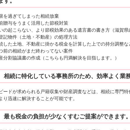
ます。
限を過ぎてしまった相続放棄
前贈与をうまく活用した節税対策
いの起こらない、より節税効果のある遺言書の書き方（滋賀県
登記物件（土地・不動産）の処理方法
続した土地、不動産に掛かる税金を計算した上での持分調整な
つ前の相続がまだ終わってない案件
産分割協議書の作成（こちらも円満解決を目指します。）
 相続に特化している事務所のため、効率よく業
ピードが求められる戸籍収集や財産調査などは、相続に専門特
より迅速に解決することが可能です。
 最も税金の負担が少なくすむご提案ができます