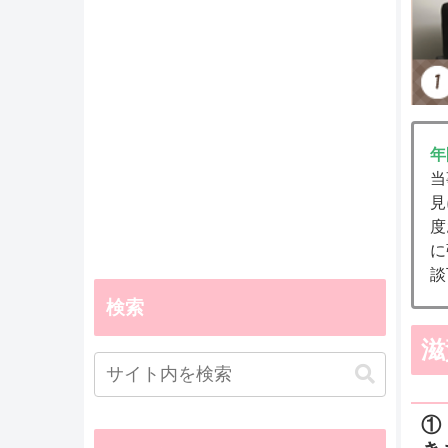
年
当
見
度
に
談
検索
滋
①