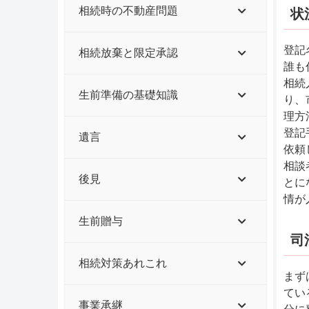
相続時の不動産問題
状
登記
相続放棄と限定承認
誰も
相続
生前準備の基礎知識
り、
理方
登記
遺言
依頼
相談
後見
とに
情が
生前贈与
司
相続対策あれこれ
まず
てい
事業承継