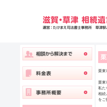
栗
栗東
栗東
私た
相続
をご