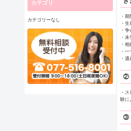
き
カテゴリ
・期
カテゴリーなし
・生
・争
・未
・相
・一
・遺
②
・ス
験に
③