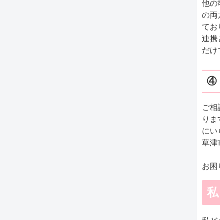
他の
の両
てお
連携
だけ
④
ご相
りま
にい
草津
お困
私