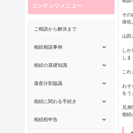
相談
コンテンツメニュー
その
保佐
ご相談から解決まで
山田
相続相談事例
しか
しま
相続の基礎知識
これ
遺産分割協議
おそ
をう
相続に関わる手続き
兄弟
相続
相続税申告