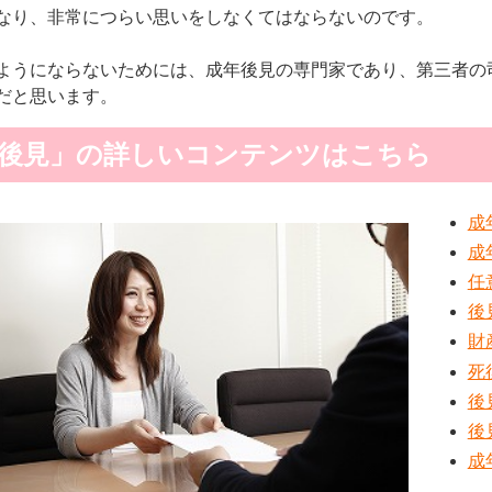
なり、非常につらい思いをしなくてはならないのです。
ようにならないためには、成年後見の専門家であり、第三者の
だと思います。
後見」の詳しいコンテンツはこちら
成
成
任
後
財
死
後
後
成