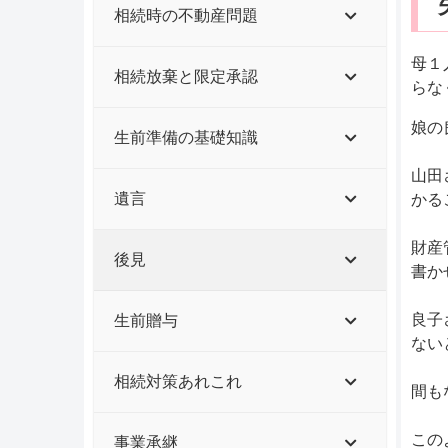
相続時の不動産問題
母１
相続放棄と限定承認
らな
娘の
生前準備の基礎知識
山田
遺言
かる
財産
後見
書か
良子
生前贈与
ない
相続対策あれこれ
間も
この
事業承継